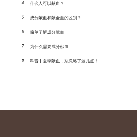
5
4
什么人可以献血？
3
5
成分献血和献全血的区别？
9
6
简单了解成分献血
9
7
7
为什么需要成分献血
7
8
科普丨夏季献血，别忽略了这几点！
7
7