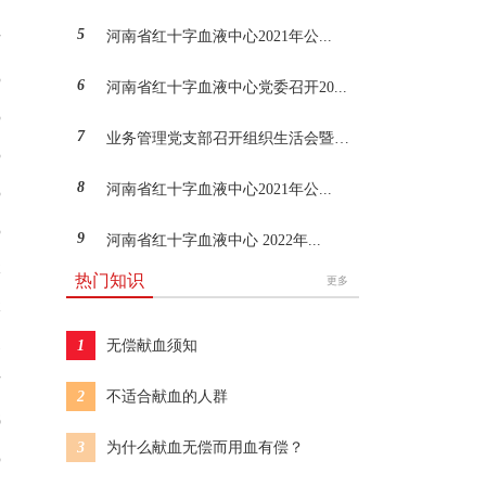
7
5
河南省红十字血液中心2021年公...
7
3
6
河南省红十字血液中心党委召开20...
3
7
业务管理党支部召开组织生活会暨民...
3
8
河南省红十字血液中心2021年公...
3
3
9
河南省红十字血液中心 2022年...
2
热门知识
更多
2
1
1
无偿献血须知
7
2
不适合献血的人群
6
3
为什么献血无偿而用血有偿？
5