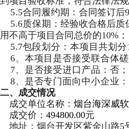
到项目验收标准，符合法律法规
5.
5合同履
约期
：合同签订后
5.6
质
保
期
：经验收合格后质
用不高于项目合同总价的
10%
；
5.7包段
划分：本项目共划分
6、本项目是否接受联合体
磋
7
、是否接受进口产品：否
；
8
、是否专门面向中
小企业：
二
、
成交
情况
成交
单位名称：
烟台海深威软
成交
价：
494800.00
元
地址：烟台开发区紫金山路
5