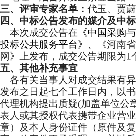
三
、评审专家名单：
代玉、贾蔚
四
、
中标
公告发布的媒介及
中标
本次
成交
公告在
《中国采购与
投标公共服务平台》
、
《河南省
网》
上发布，
成交
公告期限为
1
五
、其他补充事宜
各有关当事人对
成交
结果有异
发布之日起七个工作日内，以书
代理机构提出质疑
(
加盖单位公
表人或其授权代表携带企业营业
章）及本人身份证件（原件及复